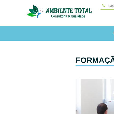
+35
FORMAÇ